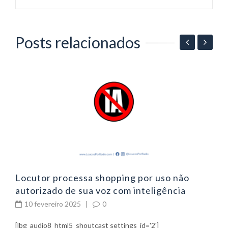
Posts relacionados
06
P
p
Locutor processa shopping por uso não
autorizado de sua voz com inteligência
artificial
10 fevereiro 2025
|
0
[lbg_audio8_html5_shoutcast settings_id='2']