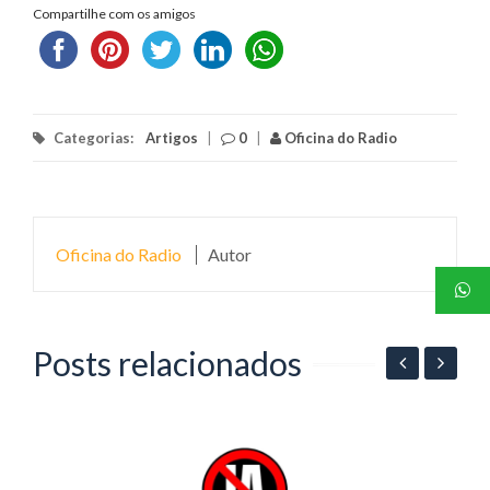
Compartilhe com os amigos
Categorias:
Artigos
|
0
|
Oficina do Radio
Oficina do Radio
Autor
Posts relacionados
06
P
p