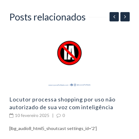
Posts relacionados
06
P
p
Locutor processa shopping por uso não
autorizado de sua voz com inteligência
artificial
10 fevereiro 2025
|
0
[lbg_audio8_html5_shoutcast settings_id='2']