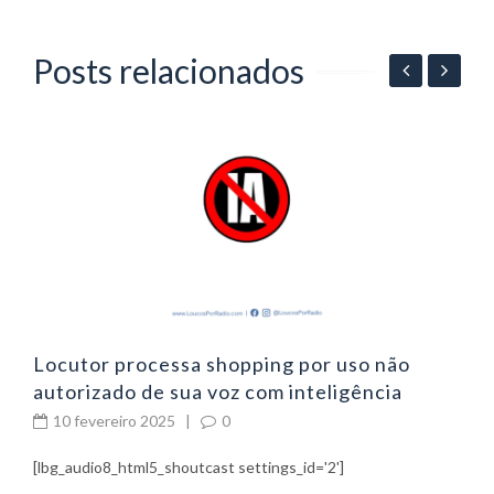
Posts relacionados
06
P
p
Locutor processa shopping por uso não
autorizado de sua voz com inteligência
artificial
10 fevereiro 2025
|
0
[lbg_audio8_html5_shoutcast settings_id='2']