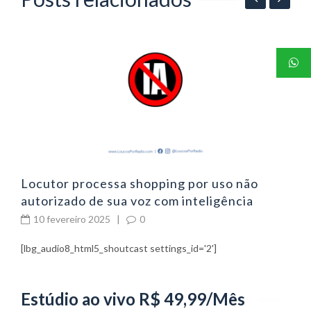
06
P
p
Locutor processa shopping por uso não
autorizado de sua voz com inteligência
artificial
10 fevereiro 2025
|
0
[lbg_audio8_html5_shoutcast settings_id='2']
Estúdio ao vivo R$ 49,99/Mês