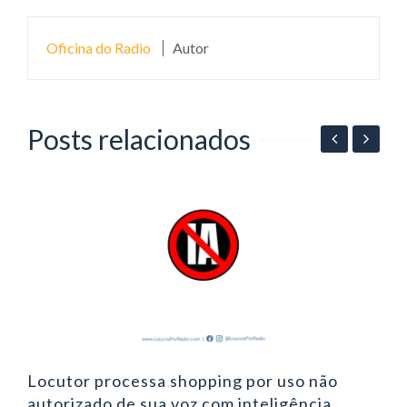
Oficina do Radio
Autor
Posts relacionados
06
P
p
Locutor processa shopping por uso não
autorizado de sua voz com inteligência