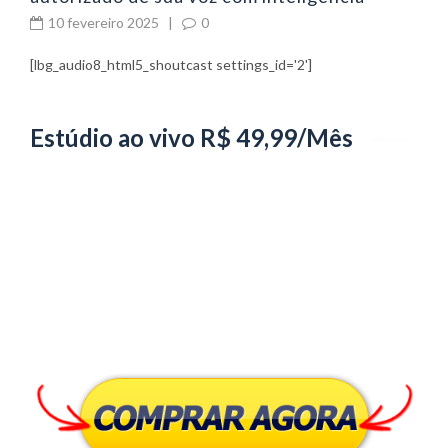
artificial
10 fevereiro 2025
|
0
[lbg_audio8_html5_shoutcast settings_id='2']
Estúdio ao vivo R$ 49,99/Mês