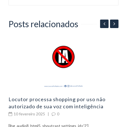
Posts relacionados
06
P
p
Locutor processa shopping por uso não
autorizado de sua voz com inteligência
artificial
10 fevereiro 2025
|
0
[lbg_audio8_html5_shoutcast settings_id='2']