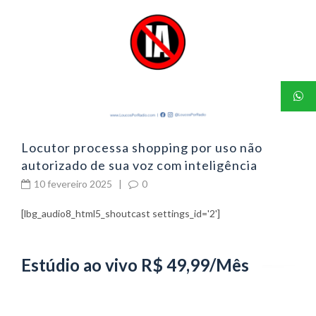
06
P
p
Locutor processa shopping por uso não
autorizado de sua voz com inteligência
artificial
10 fevereiro 2025
|
0
[lbg_audio8_html5_shoutcast settings_id='2']
Estúdio ao vivo R$ 49,99/Mês