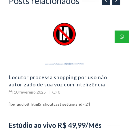
Posts relacionados
06
P
p
Locutor processa shopping por uso não
autorizado de sua voz com inteligência
artificial
10 fevereiro 2025
|
0
[lbg_audio8_html5_shoutcast settings_id='2']
Estúdio ao vivo R$ 49,99/Mês