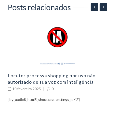
Posts relacionados
06
P
p
Locutor processa shopping por uso não
autorizado de sua voz com inteligência
artificial
10 fevereiro 2025
|
0
[lbg_audio8_html5_shoutcast settings_id='2']