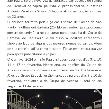
São Paulo, será a nova voz da apuração das escolas de samba
do Carnaval da capital paulista. A profissional vai substituir
Antônio Pereira da Silva, o Zulu, que atuou na função por mais
de 30 anos.
O anúncio foi feito pela Liga das Escolas de Samba de São
Paulo na última quinta-feira (25). Eloise também já atuou como
mestre de cerimônia no concurso para a escolha da Corte do
Carnaval de São Paulo. Além disso, a locutora apresentou
shows ao lado de alguns dos maiores nomes do samba. Além
de sua carreira sólida como locutora, Eloise emprestou sua voz
para spots publicitários e jingles.
O Carnaval 2024 em São Paulo irá acontecer nos dias 3, 8, 10,
11 e 17 de fevereiro. Neste ano, os desfiles do Grupo de
Acesso 2 serão os primeiros a acontecer, no dia 3 de fevereiro.
Já os do Grupo Especial estão marcados para os dias 9 e 10 de
fevereiro, enquanto o do Grupo de Acesso 1 será no dia
seguinte, 11 de fevereiro.