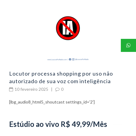
06
P
p
Locutor processa shopping por uso não
autorizado de sua voz com inteligência
artificial
10 fevereiro 2025
|
0
[lbg_audio8_html5_shoutcast settings_id='2']
Estúdio ao vivo R$ 49,99/Mês