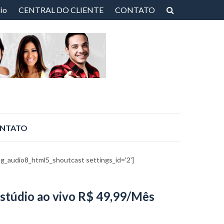
io
CENTRAL DO CLIENTE
CONTATO
NTATO
bg_audio8_html5_shoutcast settings_id='2']
stúdio ao vivo R$ 49,99/Mês