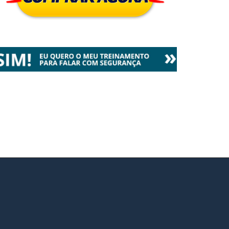
nado dos EUA Retoma
Ministério das
jeto de Lei para Tornar
Comunicações Autorizou
io AM Obrigatório em
206 Novas Rádios
 fevereiro 2025
|
0
5 fevereiro 2025
|
0
culos
Comunitárias nos Últimos
Anos