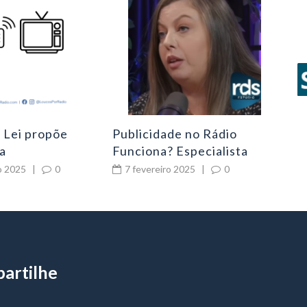
Se
Pro
Rád
7
Veí
 Lei propõe
Publicidade no Rádio
a
Funciona? Especialista
mentos em rádio
Explica a Chave para o
o 2025
|
0
7 fevereiro 2025
|
0
Sucesso das Campanhas
artilhe