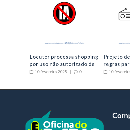
torizou
s
0
 Últimos 2
Locutor processa shopping
Projeto de
por uso não autorizado de
regras par
sua voz com inteligência
pronuncia
10 fevereiro 2025
|
0
10 fevereir
artificial
e TV
Comp