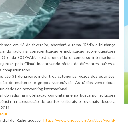
lebrado em 13 de fevereiro, abordará o tema “Rádio e Mudança
ncia do rádio na conscientização e mobilização sobre questões
CO e da COPEAM, será promovido o concurso internacional
juntas pelo Clima”, incentivando rádios de diferentes países a
s compartilhados.
 até 31 de janeiro, inclui três categorias: vozes dos ouvintes,
usão de mulheres e grupos vulneráveis. As rádios vencedoras
rtunidades de networking internacional.
al do rádio na mobilização comunitária e na busca por soluções
luência na construção de pontes culturais e regionais desde a
 2011.
aqui.
ndial do Rádio acesse:
https://www.unesco.org/en/days/world-