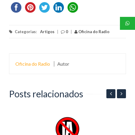
Categorias:
Artigos
|
0
|
Oficina do Radio
Oficina do Radio
Autor
Posts relacionados
06
P
p