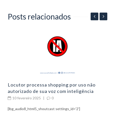
Posts relacionados
06
P
p
Locutor processa shopping por uso não
autorizado de sua voz com inteligência
artificial
10 fevereiro 2025
|
0
[lbg_audio8_html5_shoutcast settings_id='2']